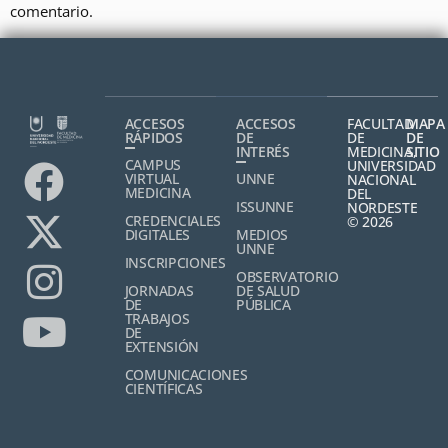
comentario.
ACCESOS
ACCESOS
FACULTAD
MAPA
RÁPIDOS
DE
DE
DE
INTERÉS
MEDICINA,
SITIO
CAMPUS
UNIVERSIDAD
VIRTUAL
UNNE
NACIONAL
MEDICINA
DEL
ISSUNNE
NORDESTE
CREDENCIALES
© 2026
DIGITALES
MEDIOS
UNNE
INSCRIPCIONES
OBSERVATORIO
JORNADAS
DE SALUD
DE
PÚBLICA
TRABAJOS
DE
EXTENSIÓN
COMUNICACIONES
CIENTÍFICAS