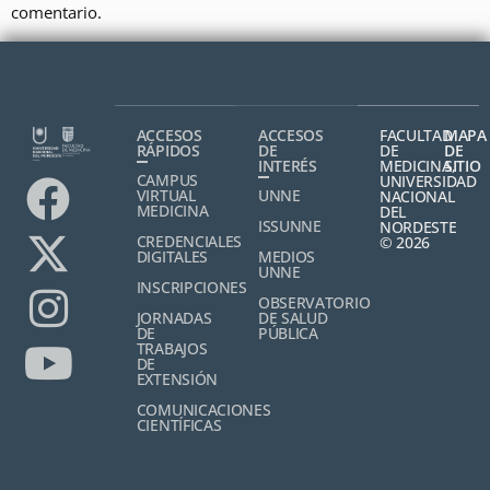
comentario.
ACCESOS
ACCESOS
FACULTAD
MAPA
RÁPIDOS
DE
DE
DE
INTERÉS
MEDICINA,
SITIO
CAMPUS
UNIVERSIDAD
VIRTUAL
UNNE
NACIONAL
MEDICINA
DEL
ISSUNNE
NORDESTE
CREDENCIALES
© 2026
DIGITALES
MEDIOS
UNNE
INSCRIPCIONES
OBSERVATORIO
JORNADAS
DE SALUD
DE
PÚBLICA
TRABAJOS
DE
EXTENSIÓN
COMUNICACIONES
CIENTÍFICAS