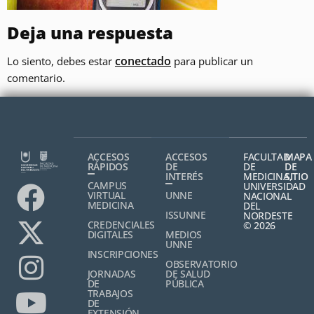
Deja una respuesta
conectado
Lo siento, debes estar
para publicar un
comentario.
ACCESOS
ACCESOS
FACULTAD
MAPA
RÁPIDOS
DE
DE
DE
INTERÉS
MEDICINA,
SITIO
CAMPUS
UNIVERSIDAD
VIRTUAL
UNNE
NACIONAL
MEDICINA
DEL
ISSUNNE
NORDESTE
CREDENCIALES
© 2026
DIGITALES
MEDIOS
UNNE
INSCRIPCIONES
OBSERVATORIO
JORNADAS
DE SALUD
DE
PÚBLICA
TRABAJOS
DE
EXTENSIÓN