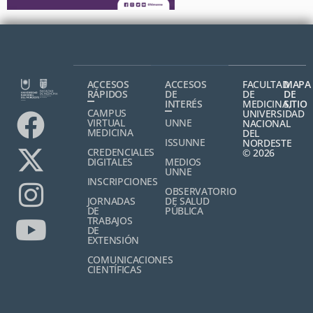
ACCESOS
ACCESOS
FACULTAD
MAPA
RÁPIDOS
DE
DE
DE
INTERÉS
MEDICINA,
SITIO
CAMPUS
UNIVERSIDAD
VIRTUAL
UNNE
NACIONAL
MEDICINA
DEL
ISSUNNE
NORDESTE
CREDENCIALES
© 2026
DIGITALES
MEDIOS
UNNE
INSCRIPCIONES
OBSERVATORIO
JORNADAS
DE SALUD
DE
PÚBLICA
TRABAJOS
DE
EXTENSIÓN
COMUNICACIONES
CIENTÍFICAS