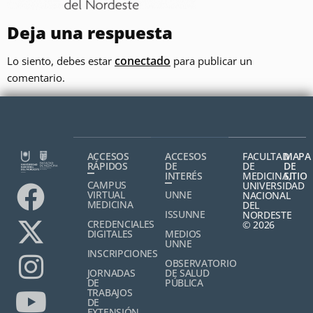
Deja una respuesta
conectado
Lo siento, debes estar
para publicar un
comentario.
ACCESOS
ACCESOS
FACULTAD
MAPA
RÁPIDOS
DE
DE
DE
INTERÉS
MEDICINA,
SITIO
CAMPUS
UNIVERSIDAD
VIRTUAL
UNNE
NACIONAL
MEDICINA
DEL
ISSUNNE
NORDESTE
CREDENCIALES
© 2026
DIGITALES
MEDIOS
UNNE
INSCRIPCIONES
OBSERVATORIO
JORNADAS
DE SALUD
DE
PÚBLICA
TRABAJOS
DE
EXTENSIÓN