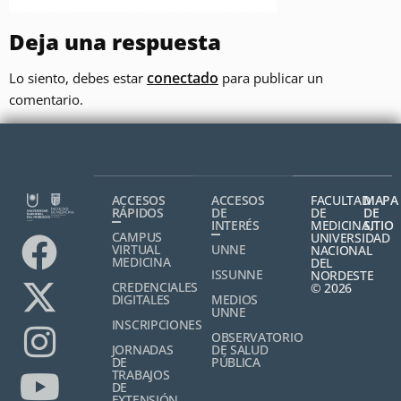
Deja una respuesta
conectado
Lo siento, debes estar
para publicar un
comentario.
ACCESOS
ACCESOS
FACULTAD
MAPA
RÁPIDOS
DE
DE
DE
INTERÉS
MEDICINA,
SITIO
CAMPUS
UNIVERSIDAD
VIRTUAL
UNNE
NACIONAL
MEDICINA
DEL
ISSUNNE
NORDESTE
CREDENCIALES
© 2026
DIGITALES
MEDIOS
UNNE
INSCRIPCIONES
OBSERVATORIO
JORNADAS
DE SALUD
DE
PÚBLICA
TRABAJOS
DE
EXTENSIÓN