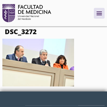
contenido
DSC_3272