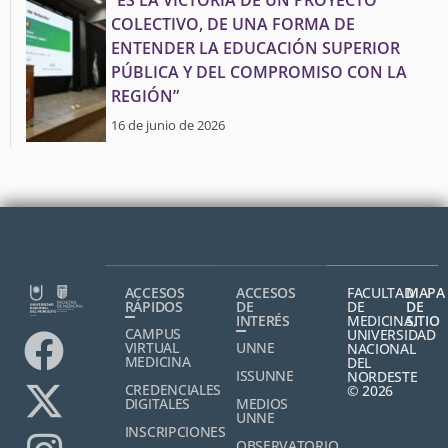
COLECTIVO, DE UNA FORMA DE
ENTENDER LA EDUCACIÓN SUPERIOR
PÚBLICA Y DEL COMPROMISO CON LA
REGIÓN”
16 de junio de 2026
ACCESOS
ACCESOS
FACULTAD
MAPA
RÁPIDOS
DE
DE
DE
INTERÉS
MEDICINA,
SITIO
CAMPUS
UNIVERSIDAD
VIRTUAL
UNNE
NACIONAL
MEDICINA
DEL
ISSUNNE
NORDESTE
CREDENCIALES
© 2026
DIGITALES
MEDIOS
UNNE
INSCRIPCIONES
OBSERVATORIO