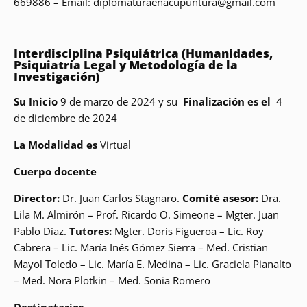
669886 – Email: diplomaturaenacupuntura@gmail.com
Interdisciplina Psiquiátrica (Humanidades,
Psiquiatría Legal y Metodología de la
Investigación)
Su Inicio
9 de marzo de 2024 y su
Finalización es el
4
de diciembre de 2024
La Modalidad es
Virtual
Cuerpo docente
Director:
Dr. Juan Carlos Stagnaro.
Comité asesor:
Dra.
Lila M. Almirón – Prof. Ricardo O. Simeone – Mgter. Juan
Pablo Díaz.
Tutores:
Mgter. Doris Figueroa – Lic. Roy
Cabrera – Lic. María Inés Gómez Sierra – Med. Cristian
Mayol Toledo – Lic. María E. Medina – Lic. Graciela Pianalto
– Med. Nora Plotkin – Med. Sonia Romero
Destinatarios