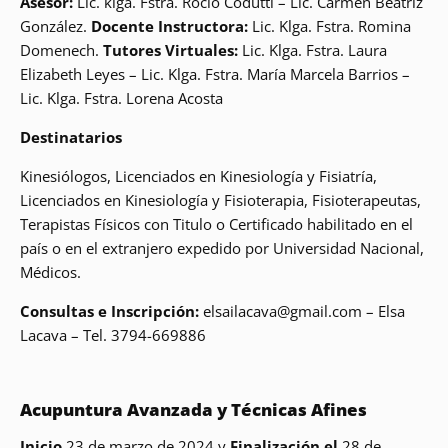
Asesor:
Lic. klga. Fstra. Rocío Codutti – Lic. Carmen Beatriz
González.
Docente Instructora:
Lic. Klga. Fstra. Romina
Domenech.
Tutores Virtuales:
Lic. Klga. Fstra. Laura
Elizabeth Leyes – Lic. Klga. Fstra. María Marcela Barrios –
Lic. Klga. Fstra. Lorena Acosta
Destinatarios
Kinesiólogos, Licenciados en Kinesiología y Fisiatría,
Licenciados en Kinesiología y Fisioterapia, Fisioterapeutas,
Terapistas Físicos con Titulo o Certificado habilitado en el
país o en el extranjero expedido por Universidad Nacional,
Médicos.
Consultas e Inscripción:
elsailacava@gmail.com – Elsa
Lacava – Tel. 3794-669886
Acupuntura Avanzada y Técnicas Afines
Inicio
23 de marzo de 2024 y
Finalización el
28 de