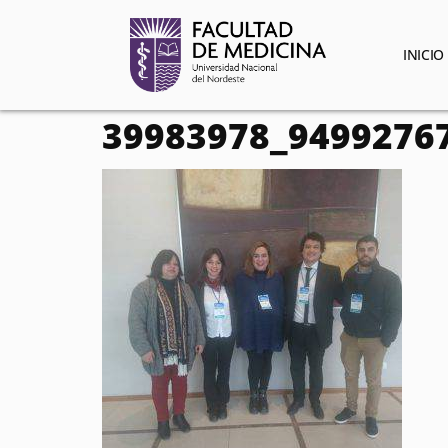
contenido
INICIO
39983978_9499276