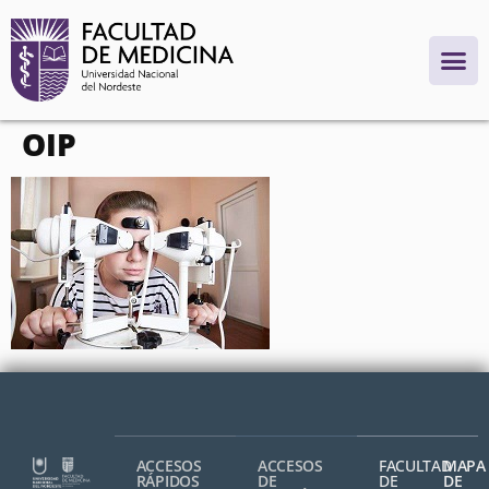
contenido
OIP
ACCESOS
ACCESOS
FACULTAD
MAPA
RÁPIDOS
DE
DE
DE