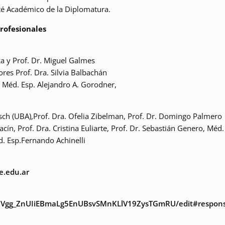
té Académico de la Diplomatura.
rofesionales
a y Prof. Dr. Miguel Galmes
ores Prof. Dra. Silvia Balbachán
 Méd. Esp. Alejandro A. Gorodner,
irsch (UBA),Prof. Dra. Ofelia Zibelman, Prof. Dr. Domingo Palmero
acín, Prof. Dra. Cristina Euliarte, Prof. Dr. Sebastián Genero, Méd.
. Esp.Fernando Achinelli
e.edu.ar
1e6Vgg_ZnUIiEBmaLg5EnUBsvSMnKLlV19ZysTGmRU/edit#respon