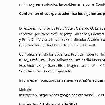
mínimo y ser evaluados favorablemente por el Comi
Conforman el cuerpo académico los siguientes p
Directores Honorarios Prof. Mgter. Gerardo O. Larroz
Director Ejecutivo: Prof. Dr. Jorge Gorodner, Codirect
y Prof. Dra. Viviana Navarro, Coordinador Académico
Coordinadora Virtual Prof. Dra. Patricia Demuth.
Completan la lista los docentes: Prof. Dr. Roberto H
(UBA), Prof. Dra. Silvia Balbachán, Dra. Stella Maris M
Esp. Andrea Gajo Gane, Bioq. Magter Laura Peña, Méd
Secretaria: Sra. Cecilia Espindola.
Informes e inscripción:
carreraymaestria@med.unn
Link de
inscripción:
https://docs.google.com/forms/d/15
Corrientes, 13 de agosto de 2021