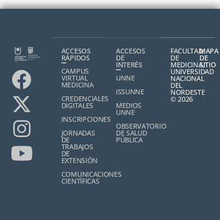
ACCESOS
ACCESOS
FACULTAD
MAPA
RÁPIDOS
DE
DE
DE
INTERÉS
MEDICINA,
SITIO
CAMPUS
UNIVERSIDAD
VIRTUAL
UNNE
NACIONAL
MEDICINA
DEL
ISSUNNE
NORDESTE
CREDENCIALES
© 2026
DIGITALES
MEDIOS
UNNE
INSCRIPCIONES
OBSERVATORIO
JORNADAS
DE SALUD
DE
PÚBLICA
TRABAJOS
DE
EXTENSIÓN
COMUNICACIONES
CIENTÍFICAS