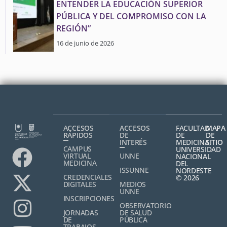
ENTENDER LA EDUCACIÓN SUPERIOR
PÚBLICA Y DEL COMPROMISO CON LA
REGIÓN”
16 de junio de 2026
ACCESOS
ACCESOS
FACULTAD
MAPA
RÁPIDOS
DE
DE
DE
INTERÉS
MEDICINA,
SITIO
CAMPUS
UNIVERSIDAD
VIRTUAL
UNNE
NACIONAL
MEDICINA
DEL
ISSUNNE
NORDESTE
CREDENCIALES
© 2026
DIGITALES
MEDIOS
UNNE
INSCRIPCIONES
OBSERVATORIO
JORNADAS
DE SALUD
DE
PÚBLICA
TRABAJOS