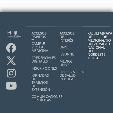
ACCESOS
ACCESOS
FACULTAD
MAPA
RÁPIDOS
DE
DE
DE
INTERÉS
MEDICINA,
SITIO
CAMPUS
UNIVERSIDAD
VIRTUAL
UNNE
NACIONAL
MEDICINA
DEL
ISSUNNE
NORDESTE
CREDENCIALES
© 2026
DIGITALES
MEDIOS
UNNE
INSCRIPCIONES
OBSERVATORIO
JORNADAS
DE SALUD
DE
PÚBLICA
TRABAJOS
DE
EXTENSIÓN
COMUNICACIONES
CIENTÍFICAS