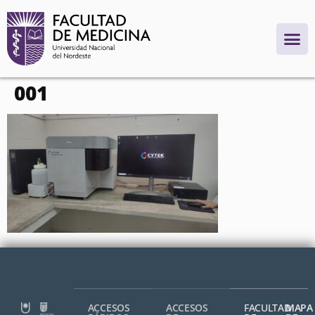
contenido
001
ACCESOS
ACCESOS
FACULTAD
MAPA