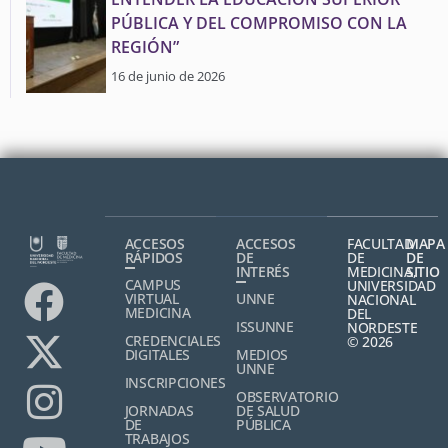
PÚBLICA Y DEL COMPROMISO CON LA
REGIÓN”
16 de junio de 2026
ACCESOS
ACCESOS
FACULTAD
MAPA
RÁPIDOS
DE
DE
DE
INTERÉS
MEDICINA,
SITIO
CAMPUS
UNIVERSIDAD
VIRTUAL
UNNE
NACIONAL
MEDICINA
DEL
ISSUNNE
NORDESTE
CREDENCIALES
© 2026
DIGITALES
MEDIOS
UNNE
INSCRIPCIONES
OBSERVATORIO
JORNADAS
DE SALUD
DE
PÚBLICA
TRABAJOS