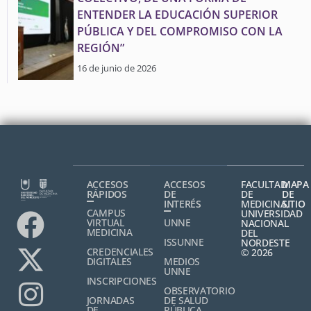
ENTENDER LA EDUCACIÓN SUPERIOR
PÚBLICA Y DEL COMPROMISO CON LA
REGIÓN”
16 de junio de 2026
ACCESOS
ACCESOS
FACULTAD
MAPA
RÁPIDOS
DE
DE
DE
INTERÉS
MEDICINA,
SITIO
CAMPUS
UNIVERSIDAD
VIRTUAL
UNNE
NACIONAL
MEDICINA
DEL
ISSUNNE
NORDESTE
CREDENCIALES
© 2026
DIGITALES
MEDIOS
UNNE
INSCRIPCIONES
OBSERVATORIO
JORNADAS
DE SALUD
DE
PÚBLICA