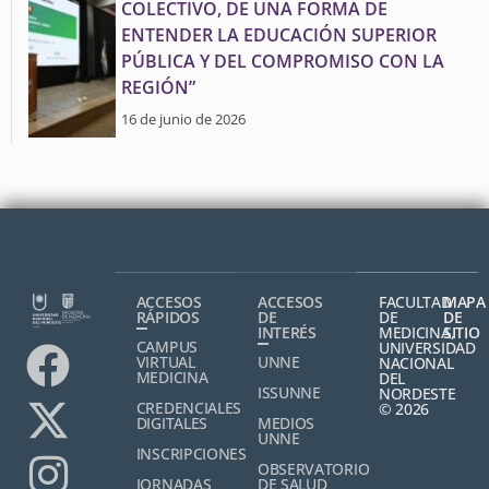
COLECTIVO, DE UNA FORMA DE
ENTENDER LA EDUCACIÓN SUPERIOR
PÚBLICA Y DEL COMPROMISO CON LA
REGIÓN”
16 de junio de 2026
ACCESOS
ACCESOS
FACULTAD
MAPA
RÁPIDOS
DE
DE
DE
INTERÉS
MEDICINA,
SITIO
CAMPUS
UNIVERSIDAD
VIRTUAL
UNNE
NACIONAL
MEDICINA
DEL
ISSUNNE
NORDESTE
CREDENCIALES
© 2026
DIGITALES
MEDIOS
UNNE
INSCRIPCIONES
OBSERVATORIO
JORNADAS
DE SALUD