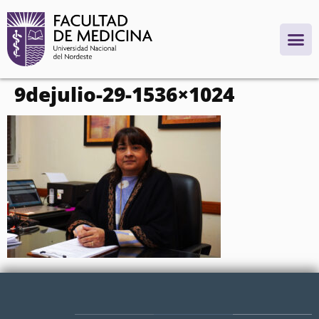
contenido
9dejulio-29-1536×1024