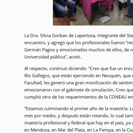
La Dra. Silvia Gorban de Lapertosa, integrante del Sta
encuentro, y agregó que los profesionales fueron “re
Germán Pagno y emocionados muchos de ellos, de regr
Universidad pública”, acotó.
Al respecto, continuó diciendo: “Creo que fue un en
Río Gallegos, que están ejerciendo en Neuquén, que es
Facultad, les generó una gran movilización de sentimi
emocionaron con el gabinete de simulación. Creo q
cumplió otro de los requerimientos de la CONEAU en u
“Estamos culminando el primer año de la maestría. Los
mes por medio, y después están rotando, lo cual tamb
maestría profesional y federal que hay en el país, y
en Mendoza, en Mar del Plata, en La Pampa, en la Ci