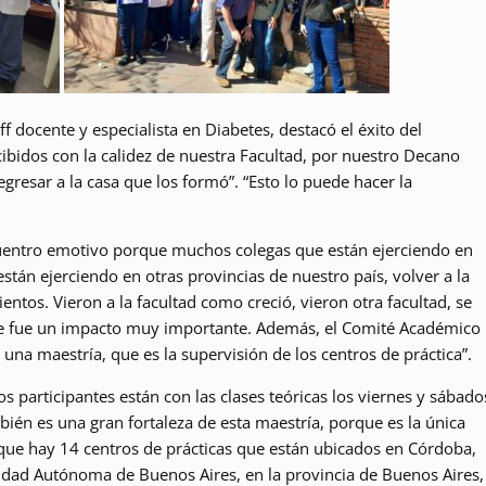
ff docente y especialista en Diabetes, destacó el éxito del
cibidos con la calidez de nuestra Facultad, por nuestro Decano
esar a la casa que los formó”. “Esto lo puede hacer la
cuentro emotivo porque muchos colegas que están ejerciendo en
tán ejerciendo en otras provincias de nuestro país, volver a la
entos. Vieron a la facultad como creció, vieron otra facultad, se
ue fue un impacto muy importante. Además, el Comité Académico
na maestría, que es la supervisión de los centros de práctica”.
 participantes están con las clases teóricas los viernes y sábado
ién es una gran fortaleza de esta maestría, porque es la única
a que hay 14 centros de prácticas que están ubicados en Córdoba,
udad Autónoma de Buenos Aires, en la provincia de Buenos Aires,