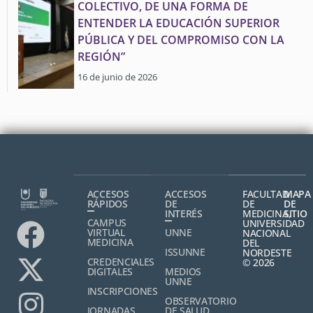
COLECTIVO, DE UNA FORMA DE
ENTENDER LA EDUCACIÓN SUPERIOR
PÚBLICA Y DEL COMPROMISO CON LA
REGIÓN”
16 de junio de 2026
ACCESOS
ACCESOS
FACULTAD
MAPA
RÁPIDOS
DE
DE
DE
INTERÉS
MEDICINA,
SITIO
CAMPUS
UNIVERSIDAD
VIRTUAL
UNNE
NACIONAL
MEDICINA
DEL
ISSUNNE
NORDESTE
CREDENCIALES
© 2026
DIGITALES
MEDIOS
UNNE
INSCRIPCIONES
OBSERVATORIO
JORNADAS
DE SALUD