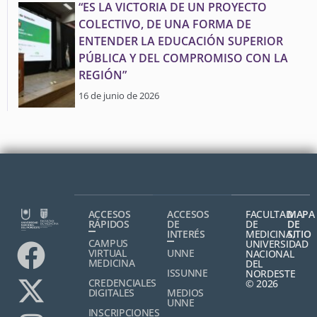
“ES LA VICTORIA DE UN PROYECTO
COLECTIVO, DE UNA FORMA DE
ENTENDER LA EDUCACIÓN SUPERIOR
PÚBLICA Y DEL COMPROMISO CON LA
REGIÓN”
16 de junio de 2026
ACCESOS
ACCESOS
FACULTAD
MAPA
RÁPIDOS
DE
DE
DE
INTERÉS
MEDICINA,
SITIO
CAMPUS
UNIVERSIDAD
VIRTUAL
UNNE
NACIONAL
MEDICINA
DEL
ISSUNNE
NORDESTE
CREDENCIALES
© 2026
DIGITALES
MEDIOS
UNNE
INSCRIPCIONES