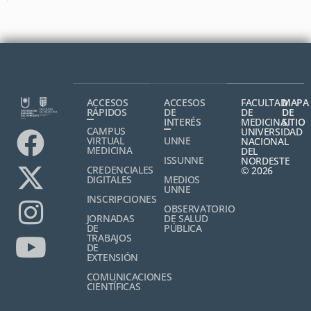
ACCESOS
ACCESOS
FACULTAD
MAPA
RÁPIDOS
DE
DE
DE
INTERÉS
MEDICINA,
SITIO
CAMPUS
UNIVERSIDAD
VIRTUAL
UNNE
NACIONAL
MEDICINA
DEL
ISSUNNE
NORDESTE
CREDENCIALES
© 2026
DIGITALES
MEDIOS
UNNE
INSCRIPCIONES
OBSERVATORIO
JORNADAS
DE SALUD
DE
PÚBLICA
TRABAJOS
DE
EXTENSIÓN
COMUNICACIONES
CIENTÍFICAS