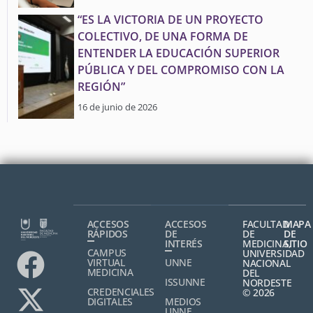
“ES LA VICTORIA DE UN PROYECTO
COLECTIVO, DE UNA FORMA DE
ENTENDER LA EDUCACIÓN SUPERIOR
PÚBLICA Y DEL COMPROMISO CON LA
REGIÓN”
16 de junio de 2026
ACCESOS
ACCESOS
FACULTAD
MAPA
RÁPIDOS
DE
DE
DE
INTERÉS
MEDICINA,
SITIO
CAMPUS
UNIVERSIDAD
VIRTUAL
UNNE
NACIONAL
MEDICINA
DEL
ISSUNNE
NORDESTE
CREDENCIALES
© 2026
DIGITALES
MEDIOS
UNNE