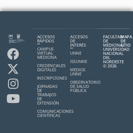
ACCESOS
ACCESOS
FACULTAD
MAPA
RÁPIDOS
DE
DE
DE
INTERÉS
MEDICINA,
SITIO
CAMPUS
UNIVERSIDAD
VIRTUAL
UNNE
NACIONAL
MEDICINA
DEL
ISSUNNE
NORDESTE
CREDENCIALES
© 2026
DIGITALES
MEDIOS
UNNE
INSCRIPCIONES
OBSERVATORIO
JORNADAS
DE SALUD
DE
PÚBLICA
TRABAJOS
DE
EXTENSIÓN
COMUNICACIONES
CIENTÍFICAS