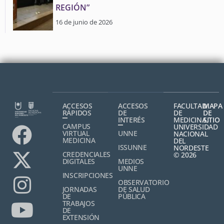
REGIÓN”
16 de junio de 2026
ACCESOS
ACCESOS
FACULTAD
MAPA
RÁPIDOS
DE
DE
DE
INTERÉS
MEDICINA,
SITIO
CAMPUS
UNIVERSIDAD
VIRTUAL
UNNE
NACIONAL
MEDICINA
DEL
ISSUNNE
NORDESTE
CREDENCIALES
© 2026
DIGITALES
MEDIOS
UNNE
INSCRIPCIONES
OBSERVATORIO
JORNADAS
DE SALUD
DE
PÚBLICA
TRABAJOS
DE
EXTENSIÓN