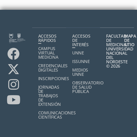
ACCESOS
ACCESOS
FACULTAD
MAPA
RÁPIDOS
DE
DE
DE
INTERÉS
MEDICINA,
SITIO
CAMPUS
UNIVERSIDAD
VIRTUAL
UNNE
NACIONAL
MEDICINA
DEL
ISSUNNE
NORDESTE
CREDENCIALES
© 2026
DIGITALES
MEDIOS
UNNE
INSCRIPCIONES
OBSERVATORIO
JORNADAS
DE SALUD
DE
PÚBLICA
TRABAJOS
DE
EXTENSIÓN
COMUNICACIONES
CIENTÍFICAS