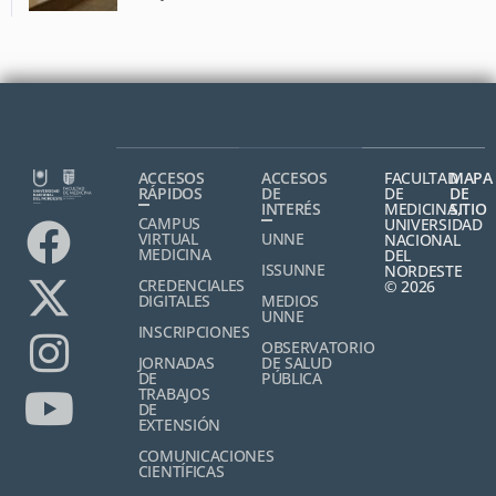
ACCESOS
ACCESOS
FACULTAD
MAPA
RÁPIDOS
DE
DE
DE
INTERÉS
MEDICINA,
SITIO
CAMPUS
UNIVERSIDAD
VIRTUAL
UNNE
NACIONAL
MEDICINA
DEL
ISSUNNE
NORDESTE
CREDENCIALES
© 2026
DIGITALES
MEDIOS
UNNE
INSCRIPCIONES
OBSERVATORIO
JORNADAS
DE SALUD
DE
PÚBLICA
TRABAJOS
DE
EXTENSIÓN
COMUNICACIONES
CIENTÍFICAS