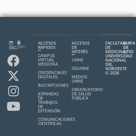
ACCESOS
ACCESOS
FACULTAD
MAPA
RÁPIDOS
DE
DE
DE
INTERÉS
MEDICINA,
SITIO
CAMPUS
UNIVERSIDAD
VIRTUAL
UNNE
NACIONAL
MEDICINA
DEL
ISSUNNE
NORDESTE
CREDENCIALES
© 2026
DIGITALES
MEDIOS
UNNE
INSCRIPCIONES
OBSERVATORIO
JORNADAS
DE SALUD
DE
PÚBLICA
TRABAJOS
DE
EXTENSIÓN
COMUNICACIONES
CIENTÍFICAS