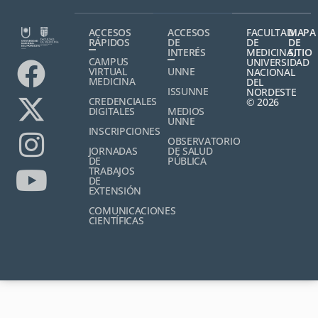
ACCESOS
ACCESOS
FACULTAD
MAPA
RÁPIDOS
DE
DE
DE
INTERÉS
MEDICINA,
SITIO
CAMPUS
UNIVERSIDAD
VIRTUAL
UNNE
NACIONAL
MEDICINA
DEL
ISSUNNE
NORDESTE
CREDENCIALES
© 2026
DIGITALES
MEDIOS
UNNE
INSCRIPCIONES
OBSERVATORIO
JORNADAS
DE SALUD
DE
PÚBLICA
TRABAJOS
DE
EXTENSIÓN
COMUNICACIONES
CIENTÍFICAS