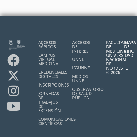
ACCESOS
ACCESOS
FACULTAD
MAPA
RÁPIDOS
DE
DE
DE
INTERÉS
MEDICINA,
SITIO
CAMPUS
UNIVERSIDAD
VIRTUAL
UNNE
NACIONAL
MEDICINA
DEL
ISSUNNE
NORDESTE
CREDENCIALES
© 2026
DIGITALES
MEDIOS
UNNE
INSCRIPCIONES
OBSERVATORIO
JORNADAS
DE SALUD
DE
PÚBLICA
TRABAJOS
DE
EXTENSIÓN
COMUNICACIONES
CIENTÍFICAS