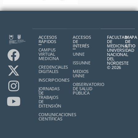
ACCESOS
ACCESOS
FACULTAD
MAPA
RÁPIDOS
DE
DE
DE
INTERÉS
MEDICINA,
SITIO
CAMPUS
UNIVERSIDAD
VIRTUAL
UNNE
NACIONAL
MEDICINA
DEL
ISSUNNE
NORDESTE
CREDENCIALES
© 2026
DIGITALES
MEDIOS
UNNE
INSCRIPCIONES
OBSERVATORIO
JORNADAS
DE SALUD
DE
PÚBLICA
TRABAJOS
DE
EXTENSIÓN
COMUNICACIONES
CIENTÍFICAS