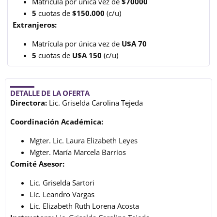
Matrícula por única vez de
$70000
5
cuotas de
$150.000
(c/u)
Extranjeros:
Matrícula por única vez de
U$A 70
5
cuotas de
U$A 150
(c/u)
DETALLE DE LA OFERTA
Directora:
Lic. Griselda Carolina Tejeda
Coordinación Académica:
Mgter. Lic. Laura Elizabeth Leyes
Mgter. María Marcela Barrios
Comité Asesor:
Lic. Griselda Sartori
Lic. Leandro Vargas
Lic. Elizabeth Ruth Lorena Acosta