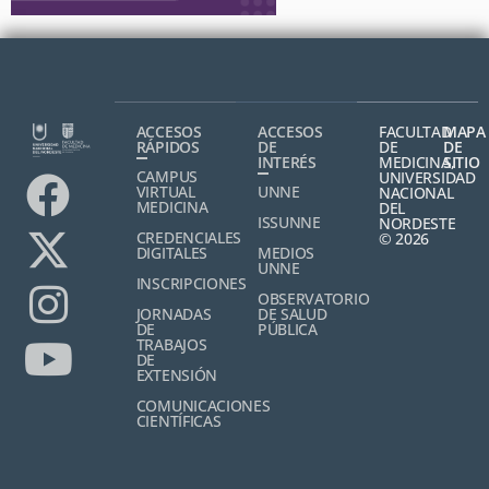
ACCESOS
ACCESOS
FACULTAD
MAPA
RÁPIDOS
DE
DE
DE
INTERÉS
MEDICINA,
SITIO
CAMPUS
UNIVERSIDAD
VIRTUAL
UNNE
NACIONAL
MEDICINA
DEL
ISSUNNE
NORDESTE
CREDENCIALES
© 2026
DIGITALES
MEDIOS
UNNE
INSCRIPCIONES
OBSERVATORIO
JORNADAS
DE SALUD
DE
PÚBLICA
TRABAJOS
DE
EXTENSIÓN
COMUNICACIONES
CIENTÍFICAS