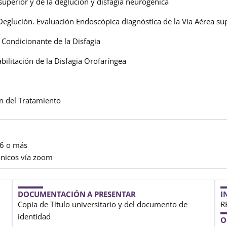
superior y de la deglución y disfagia neurogénica
 Deglución. Evaluación Endoscópica diagnóstica de la Vía Aérea su
 Condicionante de la Disfagia
bilitación de la Disfagia Orofaríngea
ón del Tratamiento
 6 o más
ónicos vía zoom
DOCUMENTACIÓN A PRESENTAR
I
Copia de Título universitario y del documento de
R
identidad
O