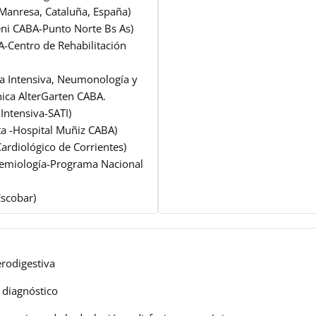
-Manresa, Cataluña, España)
ni CABA-Punto Norte Bs As)
A-Centro de Rehabilitación
ia Intensiva, Neumonología y
nica AlterGarten CABA.
Intensiva-SATI)
ta -Hospital Muñiz CABA)
Cardiológico de Corrientes)
idemiología-Programa Nacional
Escobar)
erodigestiva
 diagnóstico