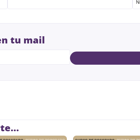
N
en tu mail
e...