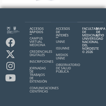
ACCESOS
ACCESOS
FACULTAD
MAPA
RÁPIDOS
DE
DE
DE
INTERÉS
MEDICINA,
SITIO
CAMPUS
UNIVERSIDAD
VIRTUAL
UNNE
NACIONAL
MEDICINA
DEL
ISSUNNE
NORDESTE
CREDENCIALES
© 2026
DIGITALES
MEDIOS
UNNE
INSCRIPCIONES
OBSERVATORIO
JORNADAS
DE SALUD
DE
PÚBLICA
TRABAJOS
DE
EXTENSIÓN
COMUNICACIONES
CIENTÍFICAS