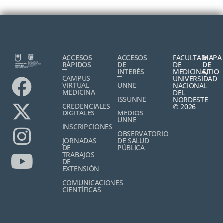
ACCESOS
ACCESOS
FACULTAD
MAPA
RÁPIDOS
DE
DE
DE
INTERÉS
MEDICINA,
SITIO
CAMPUS
UNIVERSIDAD
VIRTUAL
UNNE
NACIONAL
MEDICINA
DEL
ISSUNNE
NORDESTE
CREDENCIALES
© 2026
DIGITALES
MEDIOS
UNNE
INSCRIPCIONES
OBSERVATORIO
JORNADAS
DE SALUD
DE
PÚBLICA
TRABAJOS
DE
EXTENSIÓN
COMUNICACIONES
CIENTÍFICAS