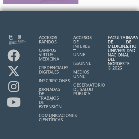
ACCESOS
ACCESOS
FACULTAD
MAPA
RÁPIDOS
DE
DE
DE
INTERÉS
MEDICINA,
SITIO
CAMPUS
UNIVERSIDAD
VIRTUAL
UNNE
NACIONAL
MEDICINA
DEL
ISSUNNE
NORDESTE
CREDENCIALES
© 2026
DIGITALES
MEDIOS
UNNE
INSCRIPCIONES
OBSERVATORIO
JORNADAS
DE SALUD
DE
PÚBLICA
TRABAJOS
DE
EXTENSIÓN
COMUNICACIONES
CIENTÍFICAS