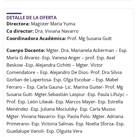
DETALLE DE LA OFERTA
Directora:
Magister María Yuma
Co director:
Dra. Viviana Navarro
Coordinadora Académica:
Prof. Mg Susana Gutt
Cuerpo Docente:
Mgter. Dra. Marianela Ackerman – Esp.
María G Álvarez- Esp. Vanesa Anger – prof. Esp. Axel
Beskow -Esp. Alejandra Cichitti – Mgter. Víctor
Comendatore – Esp. Alejandro De Dios- Prof. Dra Silvia
Gorban de Lapertosa- Esp. Olga Escobar – Esp. Mabel
Ferraro – Esp. Carla Gauna- Lic. Marina Guiter- Prof. Mg
Susana Gutt- Mgter.Sebastián Laspiur -Esp. Paula Lifszyc –
Prof. Esp. León Litwak- Esp. Marcos Mayer- Esp. Estrella
Menéndez -Esp. Juliana Mociulsky- Esp. Carla Musso
Mgter. Viviana Navarro- Esp. Paola Polo- Mgter. Adriana
Primerano- Esp. Victoria Salinas- Esp. Noelia Sforza- Esp.
Guadalupe Vanoli- Esp. Olguita Vera