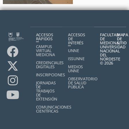
ACCESOS
ACCESOS
FACULTAD
MAPA
RÁPIDOS
DE
DE
DE
INTERÉS
MEDICINA,
SITIO
CAMPUS
UNIVERSIDAD
VIRTUAL
UNNE
NACIONAL
MEDICINA
DEL
ISSUNNE
NORDESTE
CREDENCIALES
© 2026
DIGITALES
MEDIOS
UNNE
INSCRIPCIONES
OBSERVATORIO
JORNADAS
DE SALUD
DE
PÚBLICA
TRABAJOS
DE
EXTENSIÓN
COMUNICACIONES
CIENTÍFICAS