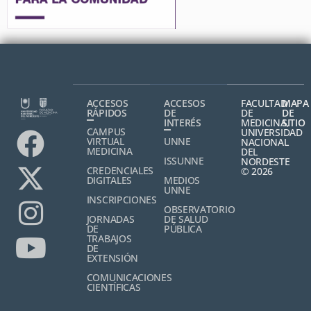
ACCESOS
ACCESOS
FACULTAD
MAPA
RÁPIDOS
DE
DE
DE
INTERÉS
MEDICINA,
SITIO
CAMPUS
UNIVERSIDAD
VIRTUAL
UNNE
NACIONAL
MEDICINA
DEL
ISSUNNE
NORDESTE
CREDENCIALES
© 2026
DIGITALES
MEDIOS
UNNE
INSCRIPCIONES
OBSERVATORIO
JORNADAS
DE SALUD
DE
PÚBLICA
TRABAJOS
DE
EXTENSIÓN
COMUNICACIONES
CIENTÍFICAS