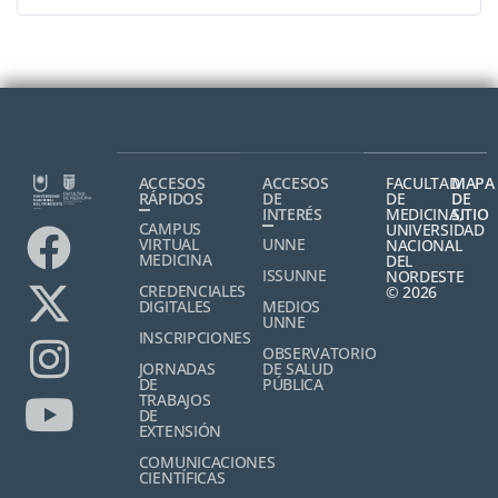
ACCESOS
ACCESOS
FACULTAD
MAPA
RÁPIDOS
DE
DE
DE
INTERÉS
MEDICINA,
SITIO
CAMPUS
UNIVERSIDAD
VIRTUAL
UNNE
NACIONAL
MEDICINA
DEL
ISSUNNE
NORDESTE
CREDENCIALES
© 2026
DIGITALES
MEDIOS
UNNE
INSCRIPCIONES
OBSERVATORIO
JORNADAS
DE SALUD
DE
PÚBLICA
TRABAJOS
DE
EXTENSIÓN
COMUNICACIONES
CIENTÍFICAS