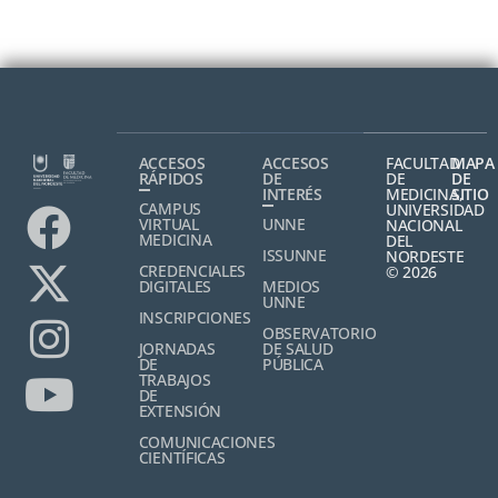
ACCESOS
ACCESOS
FACULTAD
MAPA
RÁPIDOS
DE
DE
DE
INTERÉS
MEDICINA,
SITIO
CAMPUS
UNIVERSIDAD
VIRTUAL
UNNE
NACIONAL
MEDICINA
DEL
ISSUNNE
NORDESTE
CREDENCIALES
© 2026
DIGITALES
MEDIOS
UNNE
INSCRIPCIONES
OBSERVATORIO
JORNADAS
DE SALUD
DE
PÚBLICA
TRABAJOS
DE
EXTENSIÓN
COMUNICACIONES
CIENTÍFICAS