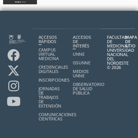
ACCESOS
ACCESOS
FACULTAD
MAPA
RÁPIDOS
DE
DE
DE
INTERÉS
MEDICINA,
SITIO
CAMPUS
UNIVERSIDAD
VIRTUAL
UNNE
NACIONAL
MEDICINA
DEL
ISSUNNE
NORDESTE
CREDENCIALES
© 2026
DIGITALES
MEDIOS
UNNE
INSCRIPCIONES
OBSERVATORIO
JORNADAS
DE SALUD
DE
PÚBLICA
TRABAJOS
DE
EXTENSIÓN
COMUNICACIONES
CIENTÍFICAS