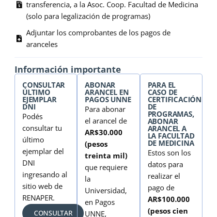
transferencia, a la Asoc. Coop. Facultad de Medicina
(solo para legalización de programas)
Adjuntar los comprobantes de los pagos de
aranceles
Información importante
CONSULTAR
ABONAR
PARA EL
ÚLTIMO
ARANCEL EN
CASO DE
EJEMPLAR
PAGOS UNNE
CERTIFICACIÓN
DNI
DE
Para abonar
PROGRAMAS,
Podés
el arancel de
ABONAR
consultar tu
ARANCEL A
AR$30.000
LA FACULTAD
último
DE MEDICINA
(pesos
ejemplar del
Estos son los
treinta mil)
DNI
datos para
que requiere
ingresando al
realizar el
la
sitio web de
pago de
Universidad,
RENAPER.
AR$100.000
en Pagos
(pesos cien
CONSULTAR
UNNE,