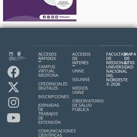
ACCESOS
ACCESOS
FACULTAD
MAPA
RÁPIDOS
DE
DE
DE
INTERÉS
MEDICINA,
SITIO
CAMPUS
UNIVERSIDAD
VIRTUAL
UNNE
NACIONAL
MEDICINA
DEL
ISSUNNE
NORDESTE
CREDENCIALES
© 2026
DIGITALES
MEDIOS
UNNE
INSCRIPCIONES
OBSERVATORIO
JORNADAS
DE SALUD
DE
PÚBLICA
TRABAJOS
DE
EXTENSIÓN
COMUNICACIONES
CIENTÍFICAS