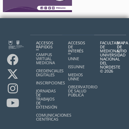
ACCESOS
ACCESOS
FACULTAD
MAPA
RÁPIDOS
DE
DE
DE
INTERÉS
MEDICINA,
SITIO
CAMPUS
UNIVERSIDAD
VIRTUAL
UNNE
NACIONAL
MEDICINA
DEL
ISSUNNE
NORDESTE
CREDENCIALES
© 2026
DIGITALES
MEDIOS
UNNE
INSCRIPCIONES
OBSERVATORIO
JORNADAS
DE SALUD
DE
PÚBLICA
TRABAJOS
DE
EXTENSIÓN
COMUNICACIONES
CIENTÍFICAS