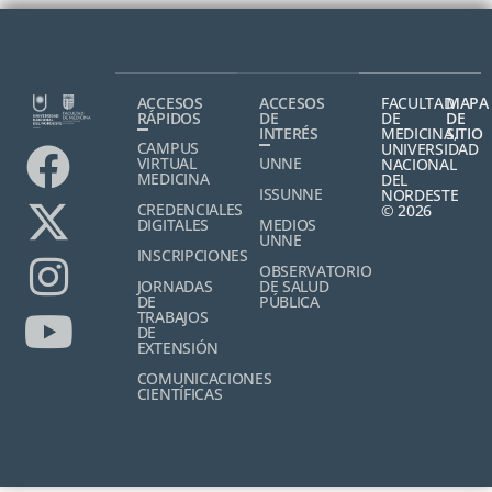
ACCESOS
ACCESOS
FACULTAD
MAPA
RÁPIDOS
DE
DE
DE
INTERÉS
MEDICINA,
SITIO
CAMPUS
UNIVERSIDAD
VIRTUAL
UNNE
NACIONAL
MEDICINA
DEL
ISSUNNE
NORDESTE
CREDENCIALES
© 2026
DIGITALES
MEDIOS
UNNE
INSCRIPCIONES
OBSERVATORIO
JORNADAS
DE SALUD
DE
PÚBLICA
TRABAJOS
DE
EXTENSIÓN
COMUNICACIONES
CIENTÍFICAS