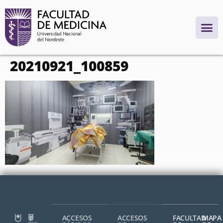
contenido
20210921_100859
ACCESOS
ACCESOS
FACULTAD
MAPA